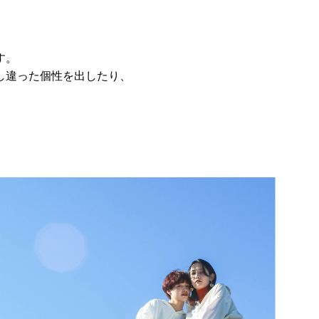
す。
し違った個性を出したり、
、