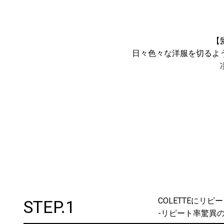
【
日々色々な洋服を切るよ
COLETTEにリ
STEP.1
-リピート率驚異の