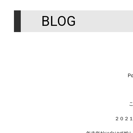
BLOG
Po
２０２