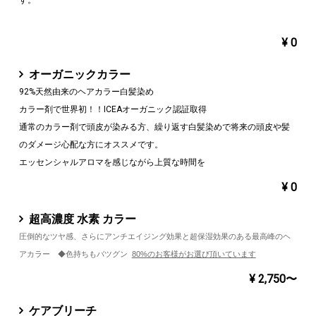
¥ 0
オーガニックカラー
92%天然由来のヘアカラー白髪染め
カラー剤で世界初！！ICEAオーガニック認証取得
通常のカラー剤で頭皮が染みる方、繰り返す白髪染めで将来の頭皮や髪
のダメージ心配な方にオススメです。
エッセンシャルアロマを感じながら上質な時間を
¥ 0
超高濃度 水素 カラー
圧倒的なツヤ感、さらにアンチエイジング効果と超保湿効果のある最高峰のヘ
アカラー ◆色持ちもバツグン
80%のお客様がお選び頂いています
¥ 2,750〜
ケアブリーチ