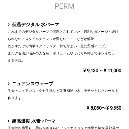
PERM
低温デジタル 水パーマ
これまでのデジタルパーマで問題とされていた、過剰なダメージ・続け
られない・スタイルチェンジが難しい・・・などが解決。
乾かすだけで簡単スタイリング・持ちがよい・更に質感アップ。
またクセ毛が悩みの人なら、ボリュームやうねりを抑えてキレイなカー
ルを実現。
¥ 9,130 ~ ¥ 11,000
ニュアンスウェーブ
毛先・ニュアンス・クセ毛風など栄養補給つき、モチッとしたカールを
作ります。
¥ 8,030〜¥ 9,350
超高濃度 水素 パーマ
圧倒的な指通り、柔らかささらにアンチエイジング効果と超保湿 効果の