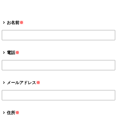
ヘアギャラリー
プロダクト
お名前
※
アクセス
採用情報
ブログ
電話
※
クーポン
Q&A
メールアドレス
※
フレンドシップ
お問い合わせ
住所
※