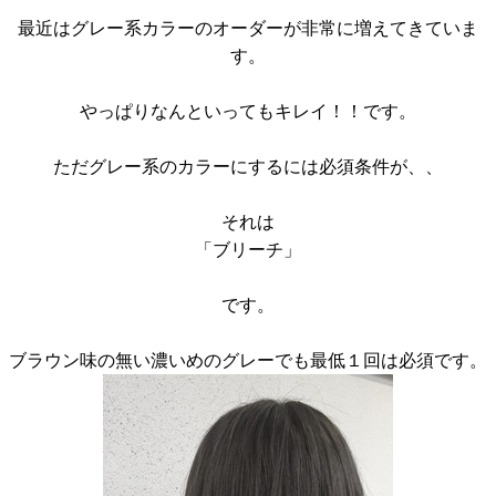
ヘアギャラリー
最近はグレー系カラーのオーダーが非常に増えてきていま
す。
プロダクト
やっぱりなんといってもキレイ！！です。
アクセス
採用情報
ただグレー系のカラーにするには必須条件が、、
ブログ
それは
「ブリーチ」
クーポン
です。
Q&A
ブラウン味の無い濃いめのグレーでも最低１回は必須です。
フレンドシップ
お問い合わせ