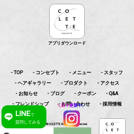
アプリダウンロード
- TOP
- コンセプト
- メニュー
- スタッフ
- ヘアギャラリー
- プロダクト
- アクセス
- お知らせ
- ブログ
- クーポン
- Q&A
- フレンドシップ
- お問い合わせ
- 採用情報
＼日々更新中／
LINE
で
質問してみる
© COLETTE All Rights Reserved.