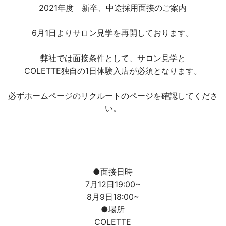
ヘアギャラリー
2021年度 新卒、中途採用面接のご案内
プロダクト
6月1日よりサロン見学を再開しております。
アクセス
弊社では面接条件として、サロン見学と
COLETTE独自の1日体験入店が必須となります。
採用情報
必ずホームページのリクルートのページを確認してくださ
ブログ
い。
クーポン
Q&A
フレンドシップ
●面接日時
7月12日19:00~
お問い合わせ
8月9日18:00~
●場所
COLETTE