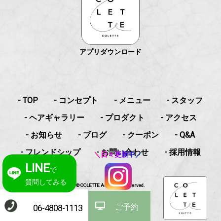
アプリダウンロード
- TOP
- コンセプト
- メニュー
- スタッフ
- ヘアギャラリー
- プロダクト
- アクセス
- お知らせ
- ブログ
- クーポン
- Q&A
- フレンドシップ
- お問い合わせ
- 採用情報
＼日々更新中／
LINE
で
質問してみる
© COLETTE All Rights Reserved.
ご予約
06-4808-1113